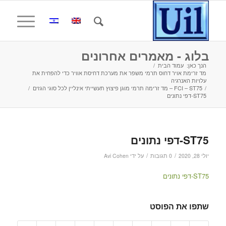
בלוג - מאמרים אחרונים
הנך כאן:
עמוד הבית
/
מד זרימת אויר דחוס תרמי משפר את מערכת דחיסת אוויר כדי להפחית את
עלויות האנרגיה
/
FCI – ST75 – מד זרימה תרמי מוגן פיצוץ תעשייתי אינליין לכל סוגי הגזים
/
ST75-דפי נתונים
ST75-דפי נתונים
/
/
יולי 28, 2020
0 תגובות
על ידי
Avi Cohen
ST75-דפי נתונים
שתפו את הפוסט