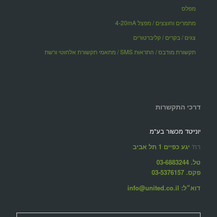
מפלס
מתמרים וחוצצים / מפצל 4-20mA
צגים / בקרים / קליברטורים
תקשורת מודבס / התראות SMS / מתאמי תקשורת אלחוטי ורשת
דרכי התקשרות
יונייטד מכשור בע"מ
רח'
יגע כפיים 1 תל אביב
טל. 03-6883244
פקס. 03-5376157
דוא״ל: info@united.co.il