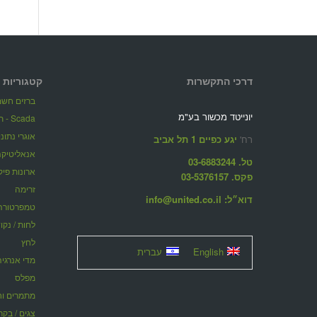
דרכי התקשרות
קטגוריות 
ברזים חשמל
יונייטד מכשור בע"מ
Scada - תוכנות ניהול מערכות מרחוק
אוגרי נתונ
רח'
יגע כפיים 1 תל אביב
אנאליטיקה
טל. 03-6883244
ארונות פיק
פקס. 03-5376157
זרימה
דוא״ל: info@united.co.il
טמפרטורה
לחות / נקו
לחץ
English
עברית
מדי אנרגיה
מפלס
מתמרים וחוצצ
צגים / בקר