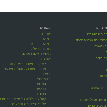
מוצרים
עמודים
אודותינו
יים סולנואידים
דף הבית
דף הבית החדש
ים / רשמים
הוראות הפעלה
המוצרים שלנו בפעולה
וד ובקרה
יישומים
יישומים – מערכת אויר דחוס
מדידת כמות דלק וסולר במיכלים
מוצרים
דת טל
מידע נוסף
הורדות
 ומוני אנרגיה
ספקים
פרסומים
קטלוגים כלליים של מיטב החברות ה
ים / מפצל 4-20mA
על ידי יונייטד מכשור בע"מ
ים / קליברטורים