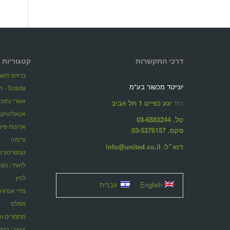
דרכי התקשרות
קטגוריות 
ברזים חשמל
יונייטד מכשור בע"מ
Scada - תוכנות ניהול מערכות מרחוק
אוגרי נתונ
רח'
יגע כפיים 1 תל אביב
אנאליטיקה
טל. 03-6883244
ארונות פיק
פקס. 03-5376157
זרימה
דוא״ל: info@united.co.il
טמפרטורה
לחות / נקו
לחץ
English
עברית
מדי אנרגיה
מפלס
מתמרים וחוצצ
צגים / בקר