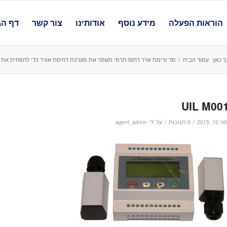
הוראות הפעלה
מידע נוסף
אודותינו
צור קשר
דף הב
ך כאן:
עמוד הבית
/
מד זרימת אויר דחוס תרמי משפר את מערכת דחיסת אוויר כדי להפחית את ע
UIL M00
/
/
 10, 2015
0 תגובות
על ידי
agent_admin