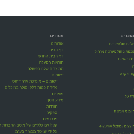
מוצרים
עמודים
אודותינו
יים סולנואידים
דף הבית
דף הבית החדש
ים / רשמים
הוראות הפעלה
המוצרים שלנו בפעולה
וד ובקרה
יישומים
יישומים – מערכת אויר דחוס
מדידת כמות דלק וסולר במיכלים
מוצרים
דת טל
מידע נוסף
הורדות
 ומוני אנרגיה
ספקים
פרסומים
קטלוגים כלליים של מיטב החברות ה
ים / מפצל 4-20mA
על ידי יונייטד מכשור בע"מ
ים / קליברטורים