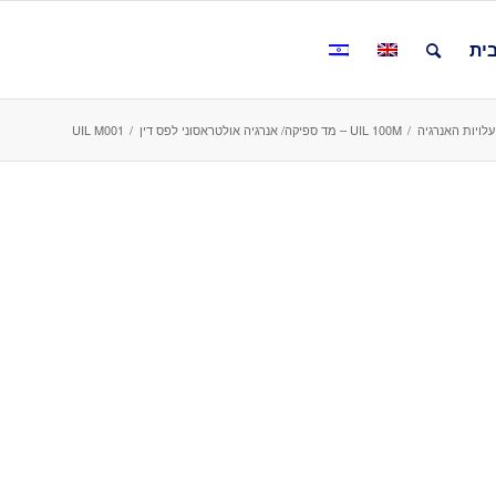
ית
לויות האנרגיה
/
UIL 100M – מד ספיקה/ אנרגיה אולטראסוני לפס דין
/
UIL M001