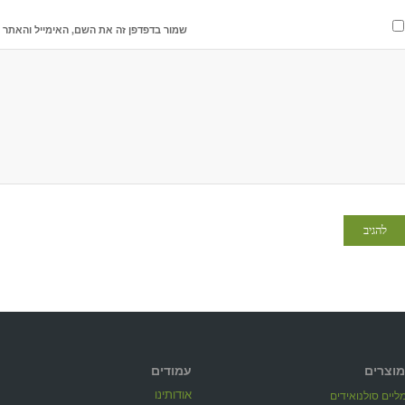
שמור בדפדפן זה את השם, האימייל והאתר 
מוצרים
עמודים
אודותינו
יים סולנואידים