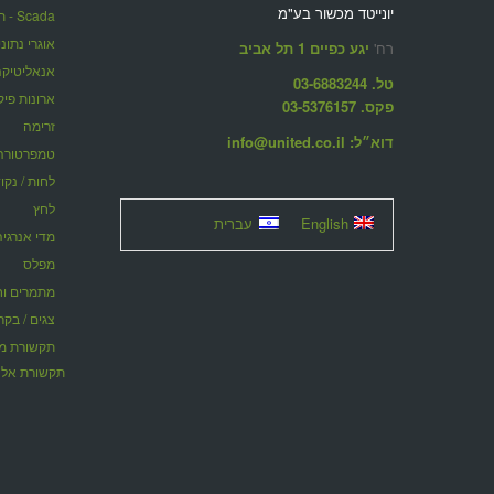
יונייטד מכשור בע"מ
Scada - תוכנות ניהול מערכות מרחוק
אוגרי נתונ
רח'
יגע כפיים 1 תל אביב
אנאליטיקה
טל. 03-6883244
ארונות פיק
פקס. 03-5376157
זרימה
דוא״ל: info@united.co.il
טמפרטורה
לחות / נקו
לחץ
English
עברית
מדי אנרגיה
מפלס
מתמרים וחוצצ
צגים / בקר
תקשורת אלח