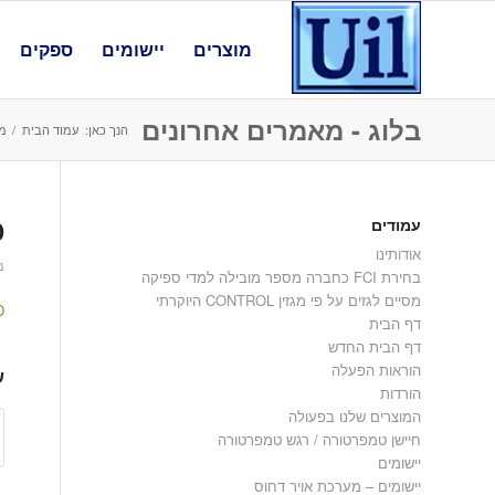
מוצרים
יישומים
ספקים
בלוג - מאמרים אחרונים
הנך כאן:
עמוד הבית
/
מד
עמודים
D
אודותינו
מאי
בחירת FCI כחברה מספר מובילה למדי ספיקה
מסיים לגזים על פי מגזין CONTROL היוקרתי
D
דף הבית
דף הבית החדש
הוראות הפעלה
ש
הורדות
המוצרים שלנו בפעולה
חיישן טמפרטורה / רגש טמפרטורה
יישומים
יישומים – מערכת אויר דחוס