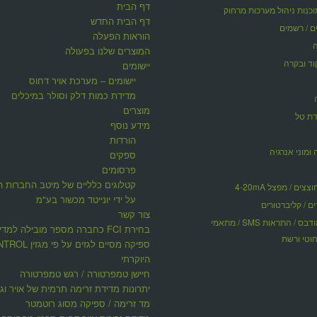
דף הבית
דף הבית החדש
ים / רשמים
הוראות הפעלה
המוצרים שלנו בפעולה
וד ובקרה
יישומים
יישומים – מערכת אויר דחוס
מדידת כמות דלק וסולר במיכלים
מוצרים
דת טל
מידע נוסף
הורדות
 ומוני אנרגיה
ספקים
פרסומים
קטלוגים כלליים של מיטב החברות ה
ים / מפצל 4-20mA
על ידי יונייטד מכשור בע"מ
ים / קליברטורים
צור קשר
תקשורת מודבס / התראות SMS / מתאמי
בחירת FCI כחברה מספר מובילה למדי
וטי ורשת
ספיקה מסיים לגזים על פי 
היוקרתי
חיישן טמפרטורה / רגש טמפרטורה
יתרונות מדידת זרימה תרמית של אויר וגז
מד זרימה / ספיקה מסוג רוטמטר