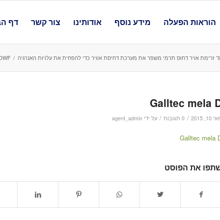
הוראות הפעלה
מידע נוסף
אודותינו
צור קשר
דף הב
 זרימת אויר דחוס תרמי משפר את מערכת דחיסת אוויר כדי להפחית את עלויות האנרגיה
/
ec-Mela – DWF
Galltec mela 
/
/
 10, 2015
0 תגובות
על ידי
agent_admin
Galltec mela 
תפו את הפוסט