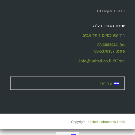
דרכי התקשרות
יונייטד מכשור בע"מ
רח'
יגע כפיים 1 תל אביב
טל. 03-6883244
פקס. 03-5376157
דוא״ל: info@united.co.il
עברית
United Instruments Ltd.
© ‫Copyright -