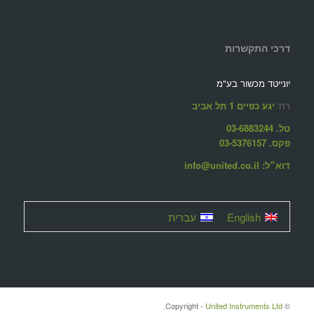
דרכי התקשרות
יונייטד מכשור בע"מ
רח'
יגע כפיים 1 תל אביב
טל. 03-6883244
פקס. 03-5376157
דוא״ל: info@united.co.il
English
עברית
United Instruments Ltd.
© ‫Copyright -