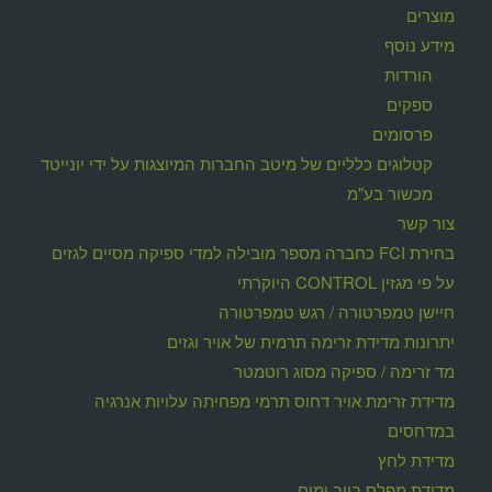
מוצרים
מידע נוסף
הורדות
ספקים
פרסומים
קטלוגים כלליים של מיטב החברות המיוצגות על ידי יונייטד
מכשור בע"מ
צור קשר
בחירת FCI כחברה מספר מובילה למדי ספיקה מסיים לגזים
על פי מגזין CONTROL היוקרתי
חיישן טמפרטורה / רגש טמפרטורה
יתרונות מדידת זרימה תרמית של אויר וגזים
מד זרימה / ספיקה מסוג רוטמטר
מדידת זרימת אויר דחוס תרמי מפחיתה עלויות אנרגיה
במדחסים
מדידת לחץ
מדידת מפלס ביוב ומים