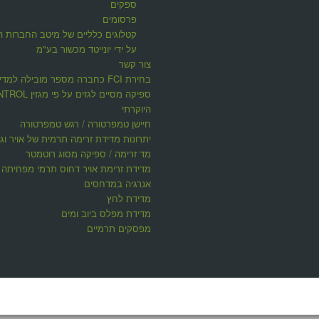
ספקים
פרסומים
קטלוגים כלליים של מיטב החברות ה
על ידי יונייטד מכשור בע"מ
צור קשר
בחירת FCI כחברה מספר מובילה למדי
ספיקה מסיים לגזים על פי 
היוקרתי
חיישן טמפרטורה / רגש טמפרטורה
יתרונות מדידת זרימה תרמית של אויר וגז
מד זרימה / ספיקה מסוג רוטמטר
מדידת זרימת אויר דחוס תרמי מפחיתה ע
אנרגיה במדחסים
מדידת לחץ
מדידת מפלס ביוב ומים
מפסקים תרמיים