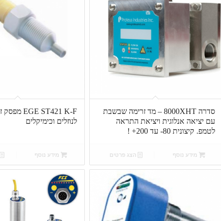
סדרה 8000XHT – מד זרימה שבשבת
EGE ST421 K-F
עם יציאה אנלוגית ויציאת התראה
לנוזלים וכימיקלים
לטמפ. קיצונית 80- עד 200+ !
מידע נוסף
הצג פרטים
מידע נוסף