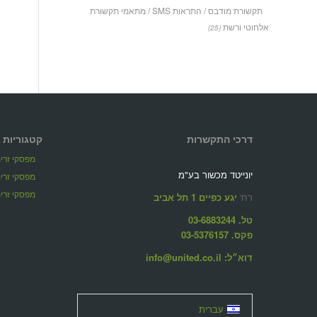
תקשורת מודבס / התראות SMS / מתאמי תקשורת
אלחוטי ורשת
(25)
דרכי התקשרות
קטגוריות 
מפסקי זרימ
יונייטד מכשור בע"מ
מפסקי זרימ
מפסקי זרימ
רח'
יגע כפיים 1 תל אביב
טל. 03-6883244
פקס. 03-5376157
דוא״ל: info@united.co.il
עברית