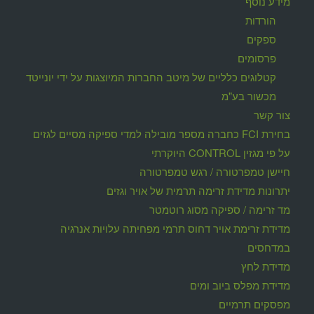
מידע נוסף
הורדות
ספקים
פרסומים
קטלוגים כלליים של מיטב החברות המיוצגות על ידי יונייטד
מכשור בע"מ
צור קשר
בחירת FCI כחברה מספר מובילה למדי ספיקה מסיים לגזים
על פי מגזין CONTROL היוקרתי
חיישן טמפרטורה / רגש טמפרטורה
יתרונות מדידת זרימה תרמית של אויר וגזים
מד זרימה / ספיקה מסוג רוטמטר
מדידת זרימת אויר דחוס תרמי מפחיתה עלויות אנרגיה
במדחסים
מדידת לחץ
מדידת מפלס ביוב ומים
מפסקים תרמיים