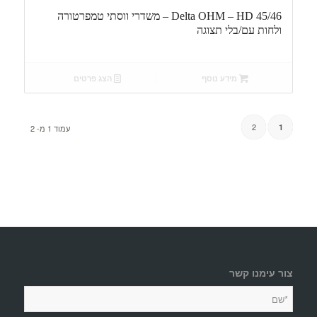
Delta OHM – HD 45/46 – משדרי ווסתי טמפרטורה
ולחות עם/בלי תצוגה
מידע נוסף
הצג פרטים
2
1
עמוד 1 מ- 2
צור עימנו קשר