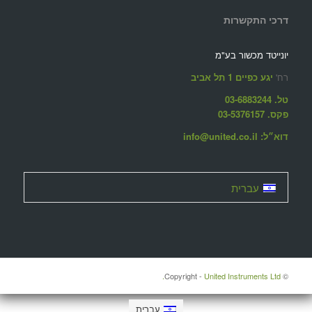
דרכי התקשרות
יונייטד מכשור בע"מ
רח'
יגע כפיים 1 תל אביב
טל. 03-6883244
פקס. 03-5376157
דוא״ל: info@united.co.il
עברית
United Instruments Ltd.
© ‫Copyright -
עברית