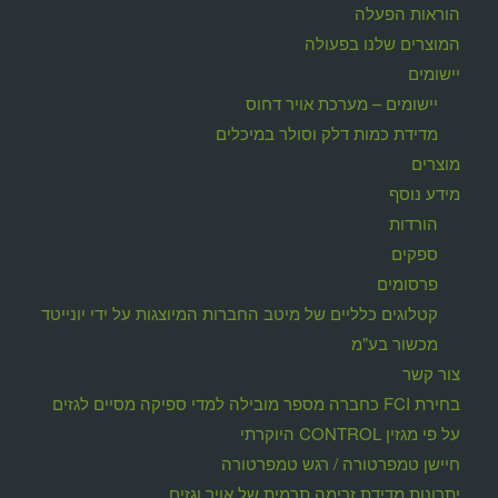
הוראות הפעלה
המוצרים שלנו בפעולה
יישומים
יישומים – מערכת אויר דחוס
מדידת כמות דלק וסולר במיכלים
מוצרים
מידע נוסף
הורדות
ספקים
פרסומים
קטלוגים כלליים של מיטב החברות המיוצגות על ידי יונייטד
מכשור בע"מ
צור קשר
בחירת FCI כחברה מספר מובילה למדי ספיקה מסיים לגזים
על פי מגזין CONTROL היוקרתי
חיישן טמפרטורה / רגש טמפרטורה
יתרונות מדידת זרימה תרמית של אויר וגזים