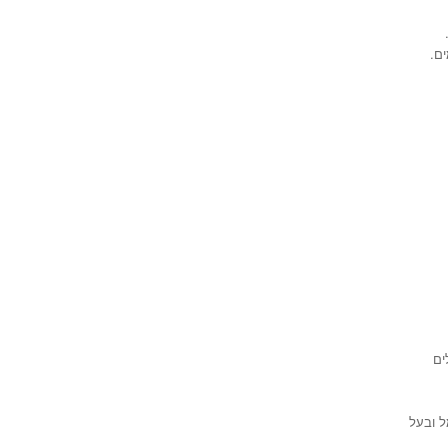
ם.
ים