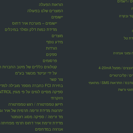
ים / רשמים
הוראות הפעלה
המוצרים שלנו בפעולה
וד ובקרה
יישומים
יישומים – מערכת אויר דחוס
מדידת כמות דלק וסולר במיכלים
מוצרים
דת טל
מידע נוסף
הורדות
 ומוני אנרגיה
ספקים
פרסומים
קטלוגים כלליים של מיטב החברות ה
ים / מפצל 4-20mA
על ידי יונייטד מכשור בע"מ
ים / קליברטורים
צור קשר
תקשורת מודבס / התראות SMS / מתאמי
בחירת FCI כחברה מספר מובילה למדי
וטי ורשת
ספיקה מסיים לגזים על פי 
היוקרתי
חיישן טמפרטורה / רגש טמפרטורה
יתרונות מדידת זרימה תרמית של אויר וגז
מד זרימה / ספיקה מסוג רוטמטר
מדידת זרימת אויר דחוס תרמי מפחיתה ע
אנרגיה במדחסים