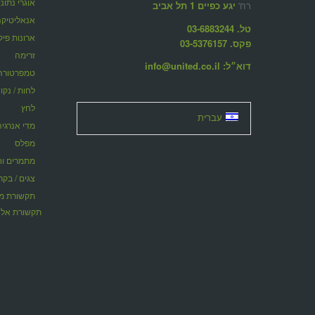
אוגרי נתונ
רח'
יגע כפיים 1 תל אביב
אנאליטיקה
טל. 03-6883244
ארונות פיק
פקס. 03-5376157
זרימה
דוא״ל: info@united.co.il
טמפרטורה
לחות / נקו
לחץ
עברית
מדי אנרגיה
מפלס
מתמרים וחוצצ
צגים / בקר
תקשורת אלח