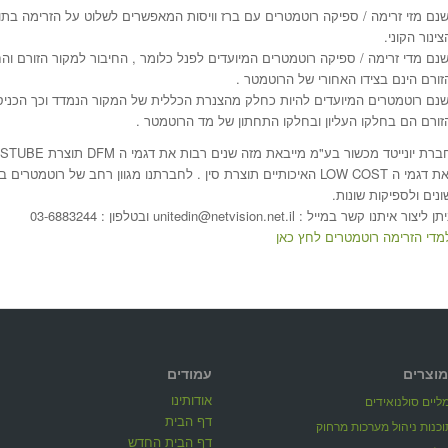
שנם מזי זרימה / ספיקה רוטמטרים עם ברז וויסות המאפשרים לשלוט על הזרימה בתו
צינור הקוני.
שנם מדי זרימה / ספיקה רוטמטרים המיועדים לפנל כלומר , החיבור למקור הזורם והח
זורם הינם בצידו האחורי של הרוטמטר .
שנם רוטמטרים המיועדים להיות כחלק מהצנרת הכללית של המקור הנמדד וכך הכניס
זורם הם בחלקו העליון ובחלקו התחתון של מד הרוטמטר .
רת יונייטד מכשור בע"מ מייבאת מזה שנים רבות את דגמי ה DFM תוצרת ASV STUBE הגרמנית
מי ה LOW COST האיכותיים תוצרת סין . לחברתנו מגוון רחב של רוטמטרים בעלי חומרי מבנה
ונים ולספיקות שונות.
ן ליצור איתנו קשר במייל : unitedin@netvision.net.il ובטלפון : 03-6883244
מדי הזרימה רוטמטרים לחץ כאן
מוצרים
עמודים
אודותינו
יים סולנואידים
דף הבית
דף הבית החדש