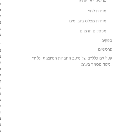
אנרגיה במדחסים
מ
ב
מדידת לחץ
ה
מדידת מפלס ביוב ומים
מ
ש
מפסקים תרמיים
כ
ספקים
י
פרסומים
מ
מ
קטלוגים כלליים של מיטב החברות המיוצגות על ידי
ק
יונייטד מכשור בע"מ
ח
ר
ה
ש
מ
א
נ
ו
ב
מפסק 
א