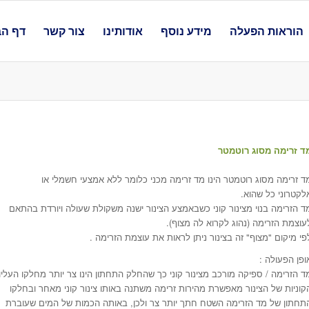
הוראות הפעלה
מידע נוסף
אודותינו
צור קשר
דף הב
ד זרימה מסוג רוטמטר
ד זרימה מסוג רוטמטר הינו מד זרימה מכני כלומר ללא אמצעי חשמלי או
לקטרוני כל שהוא.
ד הזרימה בנוי מצינור קוני כשבאמצע הצינור ישנה משקולת שעולה ויורדת בהתאם
עוצמת הזרימה (נהוג לקרוא לה מצוף).
פי מיקום "מצוף" זה בצינור ניתן לראות את עוצמת הזרימה .
ופן הפעולה :
ד הזרימה / ספיקה מורכב מצינור קוני כך שהחלק התחתון הינו צר יותר מחלקו העליון
קוניות של הצינור מאפשרת מהירות זרימה משתנה באותו צינור קוני מאחר ובחלקו
תחתון של מד הזרימה השטח חתך יותר צר ולכן, באותה הכמות של המים שעוברת