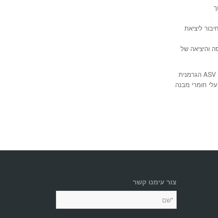
ך
יבור ליציאת
ה והיציאה של
צור עימנו קשר