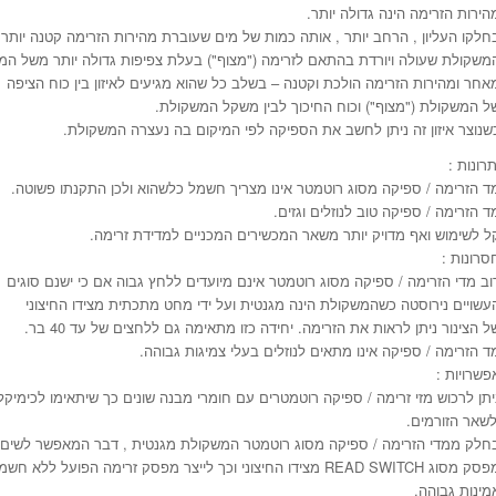
הירות הזרימה הינה גדולה יותר.
חלקו העליון , הרחב יותר , אותה כמות של מים שעוברת מהירות הזרימה קטנה יותר.
משקולת שעולה ויורדת בהתאם לזרימה ("מצוף") בעלת צפיפות גדולה יותר משל המי
אחר ומהירות הזרימה הולכת וקטנה – בשלב כל שהוא מגיעים לאיזון בין כוח הציפה
ל המשקולת ("מצוף") וכוח החיכוך לבין משקל המשקולת.
שנוצר איזון זה ניתן לחשב את הספיקה לפי המיקום בה נעצרה המשקולת.
תרונות :
ד הזרימה / ספיקה מסוג רוטמטר אינו מצריך חשמל כלשהוא ולכן התקנתו פשוטה.
ד הזרימה / ספיקה טוב לנוזלים וגזים.
ל לשימוש ואף מדויק יותר משאר המכשירים המכניים למדידת זרימה.
סרונות :
וב מדי הזרימה / ספיקה מסוג רוטמטר אינם מיועדים ללחץ גבוה אם כי ישנם סוגים
עשויים נירוסטה כשהמשקולת הינה מגנטית ועל ידי מחט מתכתית מצידו החיצוני
ל הצינור ניתן לראות את הזרימה. יחידה כזו מתאימה גם ללחצים של עד 40 בר.
ד הזרימה / ספיקה אינו מתאים לנוזלים בעלי צמיגות גבוהה.
פשרויות :
יתן לרכוש מזי זרימה / ספיקה רוטמטרים עם חומרי מבנה שונים כך שיתאימו לכימיקל
לשאר הזורמים.
חלק ממדי הזרימה / ספיקה מסוג רוטמטר המשקולת מגנטית , דבר המאפשר לשים
מסוג READ SWITCH מצידו החיצוני וכך לייצר מפסק זרימה הפועל ללא חשמל ובעל
מינות גבוהה.