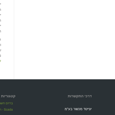
י
ה
י
ה
י
ה
חב
ואת דג
ש
נית
ל
דרכי התקשרות
קטגוריות 
ברזים חשמל
יונייטד מכשור בע"מ
Scada - תוכנות ניהול מערכות מרחוק