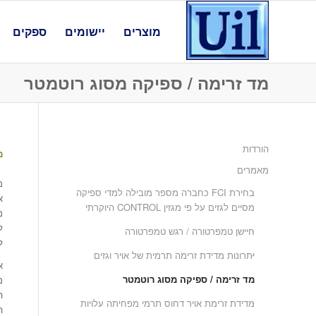
מוצרים
יישומים
ספקים
מד זרימה / ספיקה מסוג רוטמטר
הורדות
מ
מאמרים
מ
בחירת FCI כחברה מספר מובילה למדי ספיקה
א
מסיים לגזים על פי מגזין CONTROL היוקרתי
מ
ל
חיישן טמפרטורה / רגש טמפרטורה
ל
יתרונות מדידת זרימה תרמית של אויר וגזים
א
מד זרימה / ספיקה מסוג רוטמטר
מ
ה
מדידת זרימת אויר דחוס תרמי מפחיתה עלויות
ה