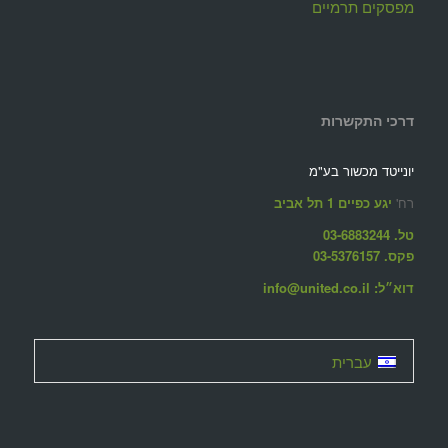
מפסקים תרמיים
דרכי התקשרות
יונייטד מכשור בע"מ
רח'
יגע כפיים 1 תל אביב
טל. 03-6883244
פקס. 03-5376157
דוא״ל: info@united.co.il
עברית