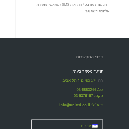
תקשורת מודבס / התראות SMS / מתאמי תקשורת
אלחוטי ורשת
(25)
דרכי התקשרות
יונייטד מכשור בע"מ
רח'
יגע כפיים 1 תל אביב
טל. 03-6883244
פקס. 03-5376157
דוא״ל: info@united.co.il
עברית