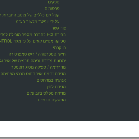
ספקים
פרסומים
קטלוגים כלליים של מיטב החברות ה
על ידי יונייטד מכשור בע"מ
צור קשר
בחירת FCI כחברה מספר מובילה למדי
ספיקה מסיים לגזים על פי 
היוקרתי
חיישן טמפרטורה / רגש טמפרטורה
יתרונות מדידת זרימה תרמית של אויר וגז
מד זרימה / ספיקה מסוג רוטמטר
מדידת זרימת אויר דחוס תרמי מפחיתה ע
אנרגיה במדחסים
מדידת לחץ
מדידת מפלס ביוב ומים
מפסקים תרמיים