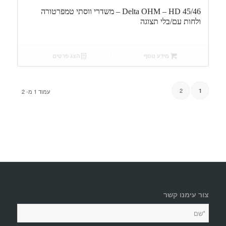
Delta OHM – HD 45/46 – משדרי ווסתי טמפרטורה
ולחות עם/בלי תצוגה
מידע נוסף
הצג פרטים
2
1
עמוד 1 מ- 2
צור עימנו קשר