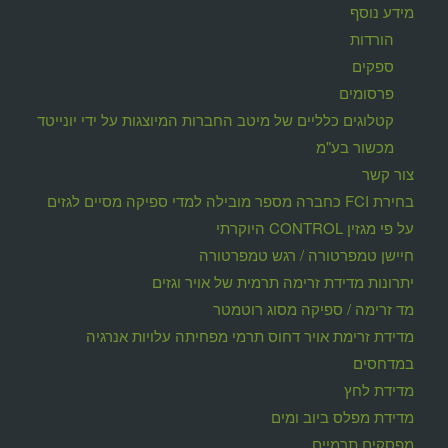
מידע נוסף
הורדות
ספקים
פרסומים
קטלוגים כלליים של מיטב החברות המיוצגות על ידי יונייטד
מכשור בע"מ
צור קשר
בחירת FCI כחברה מספר מובילה למדי ספיקה מסיים לגזים
על פי מגזין CONTROL היוקרתי
חיישן טמפרטורה / רגש טמפרטורה
יתרונות מדידת זרימה תרמית של אויר וגזים
מד זרימה / ספיקה מסוג רוטמטר
מדידת זרימת אויר דחוס תרמי מפחיתה עלויות אנרגיה
במדחסים
מדידת לחץ
מדידת מפלס ביוב ומים
מפסקים תרמיים