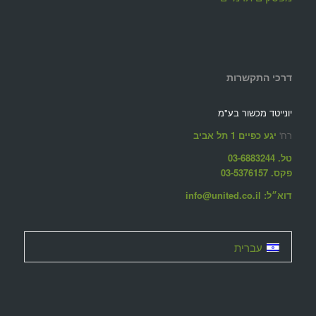
דרכי התקשרות
יונייטד מכשור בע"מ
רח'
יגע כפיים 1 תל אביב
טל. 03-6883244
פקס. 03-5376157
דוא״ל: info@united.co.il
עברית