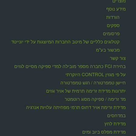
מוצרים
מידע נוסף
הורדות
ספקים
פרסומים
קטלוגים כלליים של מיטב החברות המיוצגות על ידי יונייטד
מכשור בע"מ
צור קשר
בחירת FCI כחברה מספר מובילה למדי ספיקה מסיים לגזים
על פי מגזין CONTROL היוקרתי
חיישן טמפרטורה / רגש טמפרטורה
יתרונות מדידת זרימה תרמית של אויר וגזים
מד זרימה / ספיקה מסוג רוטמטר
מדידת זרימת אויר דחוס תרמי מפחיתה עלויות אנרגיה
במדחסים
מדידת לחץ
מדידת מפלס ביוב ומים