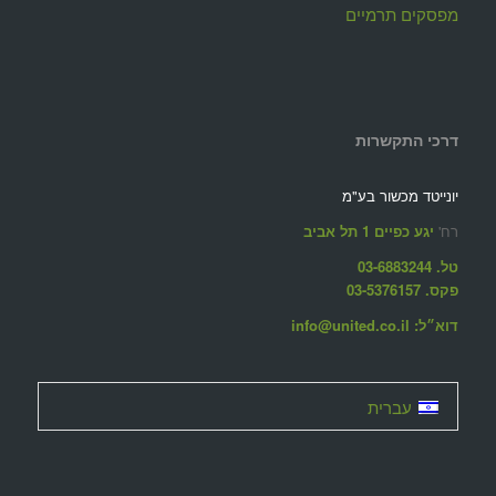
מפסקים תרמיים
דרכי התקשרות
יונייטד מכשור בע"מ
רח'
יגע כפיים 1 תל אביב
טל. 03-6883244
פקס. 03-5376157
דוא״ל: info@united.co.il
עברית