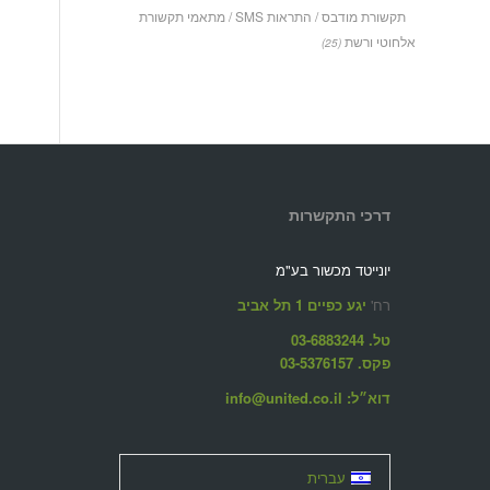
תקשורת מודבס / התראות SMS / מתאמי תקשורת
אלחוטי ורשת
(25)
דרכי התקשרות
יונייטד מכשור בע"מ
רח'
יגע כפיים 1 תל אביב
טל. 03-6883244
פקס. 03-5376157
דוא״ל: info@united.co.il
עברית