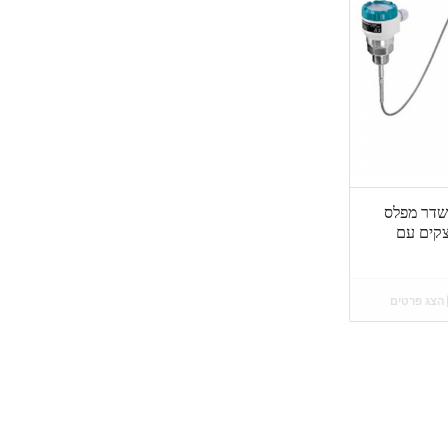
DINEL – – משדר מפלס
צקים עם
הצג פרטים