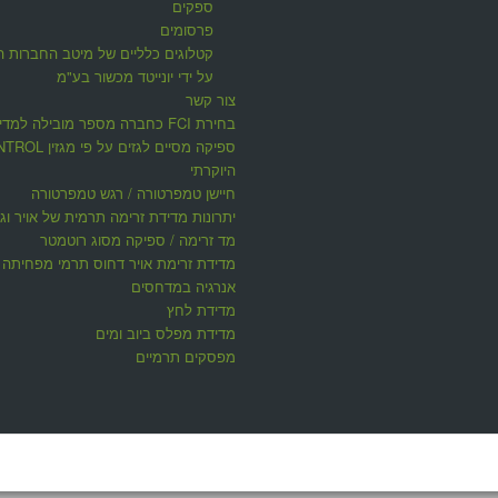
ספקים
פרסומים
קטלוגים כלליים של מיטב החברות ה
על ידי יונייטד מכשור בע"מ
צור קשר
בחירת FCI כחברה מספר מובילה למדי
ספיקה מסיים לגזים על פי 
היוקרתי
חיישן טמפרטורה / רגש טמפרטורה
יתרונות מדידת זרימה תרמית של אויר וגז
מד זרימה / ספיקה מסוג רוטמטר
מדידת זרימת אויר דחוס תרמי מפחיתה ע
אנרגיה במדחסים
מדידת לחץ
מדידת מפלס ביוב ומים
מפסקים תרמיים