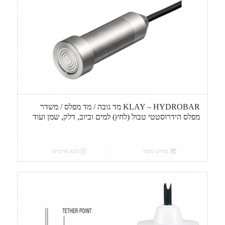
KLAY – HYDROBAR מד גובה / מד מפלס / משדר
מפלס הידרוסטטי טבול (לחץ) למים וביוב, דלק, שמן ועוד
מידע נוסף
הצג פרטים