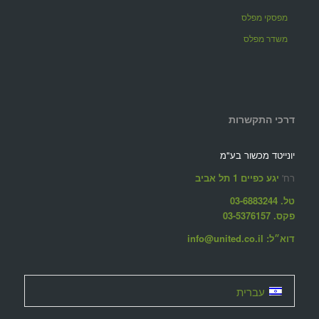
מפסקי מפלס
משדר מפלס
דרכי התקשרות
יונייטד מכשור בע"מ
רח'
יגע כפיים 1 תל אביב
טל. 03-6883244
פקס. 03-5376157
דוא״ל: info@united.co.il
עברית