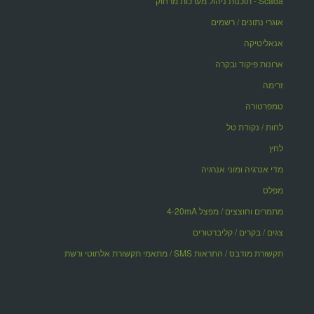
Scada - תוכנות ניהול מערכות מרחוק
אוגרי נתונים / רשמים
אנאליטיקה
ארונות פיקוד ובקרה
זרימה
טמפרטורה
לחות / נקודת טל
לחץ
מדי אנרגיה ומוני אנרגיה
מפלס
מתמרים וחוצצים / מפצל 4-20mA
צגים / בקרים / קליברטורים
תקשורת מודבס / התראות SMS / מתאמי תקשורת אלחוטי ורשת