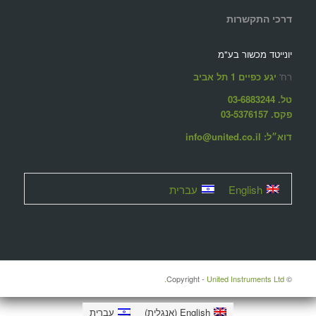
דרכי התקשרות
יונייטד מכשור בע"מ
רח'
יגע כפיים 1 תל אביב
טל. 03-6883244
פקס. 03-5376157
דוא״ל: info@united.co.il
English
עברית
United Instruments Ltd.
© ‫Copyright -
English
(
אנגלית
)
עברית