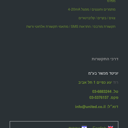
מפלס
מתמרים וחוצצים / מפצל 4-20mA
צגים / בקרים / קליברטורים
תקשורת מודבס / התראות SMS / מתאמי תקשורת אלחוטי ורשת
דרכי התקשרות
יונייטד מכשור בע"מ
רח'
יגע כפיים 1 תל אביב
טל. 03-6883244
פקס. 03-5376157
דוא״ל: info@united.co.il
English
עברית