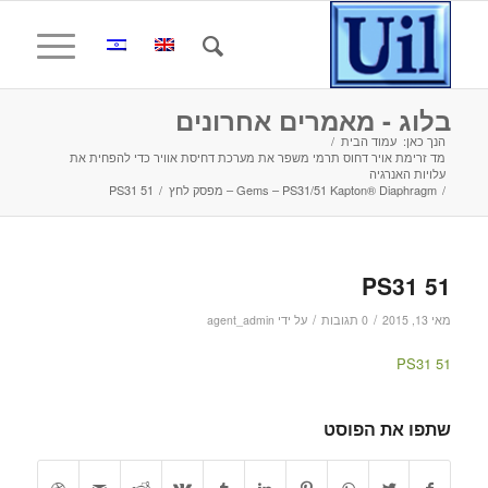
בלוג - מאמרים אחרונים
הנך כאן:
עמוד הבית
/
מד זרימת אויר דחוס תרמי משפר את מערכת דחיסת אוויר כדי להפחית את
עלויות האנרגיה
/
Gems – PS31/51 Kapton® Diaphragm – מפסק לחץ
/
PS31 51
PS31 51
/
/
מאי 13, 2015
0 תגובות
על ידי
agent_admin
PS31 51
שתפו את הפוסט