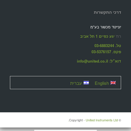
דרכי התקשרות
יונייטד מכשור בע"מ
רח'
יגע כפיים 1 תל אביב
טל. 03-6883244
פקס. 03-5376157
דוא״ל: info@united.co.il
English
עברית
United Instruments Ltd.
© ‫Copyright -