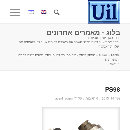
בלוג - מאמרים אחרונים
הנך כאן:
עמוד הבית
/
מד זרימת אויר דחוס תרמי משפר את מערכת דחיסת אוויר כדי להפחית את
עלויות האנרגיה
/
Gems – PS98 – מפסק ללחץ עמיד במיוחד לטווחי לחץ ותנאים קשים ברמה
תעשייתית
PS98
/
PS98
/
/
מאי 14, 2015
0 תגובות
על ידי
agent_admin