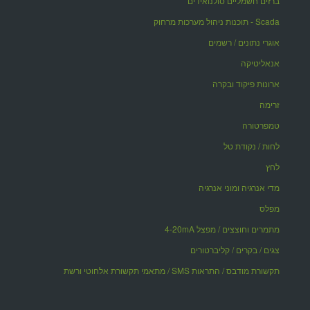
ברזים חשמליים סולנואידים
Scada - תוכנות ניהול מערכות מרחוק
אוגרי נתונים / רשמים
אנאליטיקה
ארונות פיקוד ובקרה
זרימה
טמפרטורה
לחות / נקודת טל
לחץ
מדי אנרגיה ומוני אנרגיה
מפלס
מתמרים וחוצצים / מפצל 4-20mA
צגים / בקרים / קליברטורים
תקשורת מודבס / התראות SMS / מתאמי תקשורת אלחוטי ורשת