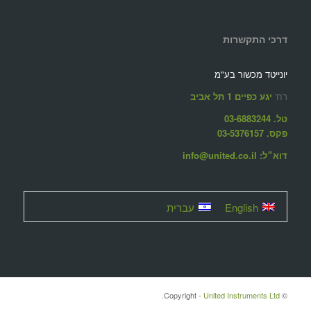
דרכי התקשרות
יונייטד מכשור בע"מ
רח'
יגע כפיים 1 תל אביב
טל. 03-6883244
פקס. 03-5376157
דוא״ל: info@united.co.il
English
עברית
United Instruments Ltd.
© ‫Copyright -