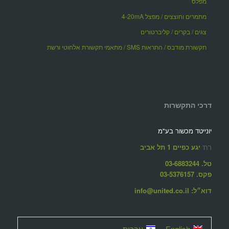
מפלס
מתמרים וחוצצים / מפצל 4-20mA
צגים / בקרים / קליברטורים
תקשורת מודבס / התראות SMS / מתאמי תקשורת אלחוטי ורשת
דרכי התקשרות
יונייטד מכשור בע"מ
רח'
יגע כפיים 1 תל אביב
טל. 03-6883244
פקס. 03-5376157
דוא״ל: info@united.co.il
English
עברית