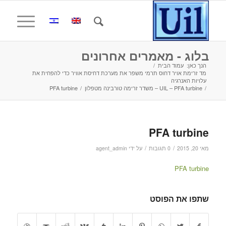
בלוג - מאמרים אחרונים
הנך כאן:
עמוד הבית
/
מד זרימת אויר דחוס תרמי משפר את מערכת דחיסת אוויר כדי להפחית את
עלויות האנרגיה
/
UIL – PFA turbine – משדר זרימה טורבינה מטפלון
/
PFA turbine
PFA turbine
/
/
מאי 20, 2015
0 תגובות
על ידי
agent_admin
PFA turbine
שתפו את הפוסט