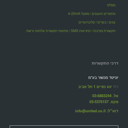
מפלס
מתמרים וחוצצים / מפצל 4-20mA
צגים / בקרים / קליברטורים
תקשורת מודבס / התראות SMS / מתאמי תקשורת אלחוטי ורשת
דרכי התקשרות
יונייטד מכשור בע"מ
רח'
יגע כפיים 1 תל אביב
טל. 03-6883244
פקס. 03-5376157
דוא״ל: info@united.co.il