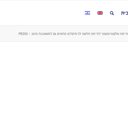
ית
PE202
/