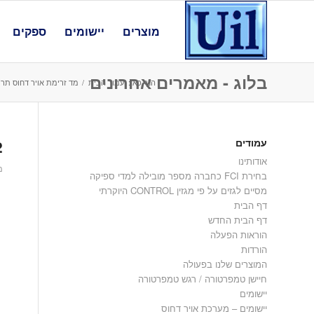
מוצרים
יישומים
ספקים
בלוג - מאמרים אחרונים
הנך כאן:
עמוד הבית
/
מד זרימת אויר דחוס תר
עמודים
2
אודותינו
מאי
בחירת FCI כחברה מספר מובילה למדי ספיקה
מסיים לגזים על פי מגזין CONTROL היוקרתי
דף הבית
דף הבית החדש
הוראות הפעלה
הורדות
המוצרים שלנו בפעולה
חיישן טמפרטורה / רגש טמפרטורה
יישומים
יישומים – מערכת אויר דחוס