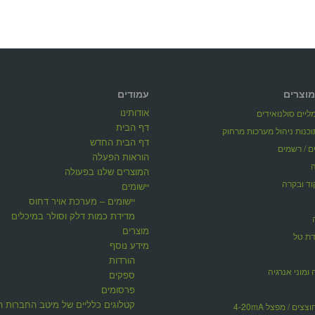
מוצרים
עמודים
אודותינו
יים סולנואידים
דף הבית
דף הבית החדש
ים / רשמים
הוראות הפעלה
המוצרים שלנו בפעולה
וד ובקרה
יישומים
יישומים – מערכת אויר דחוס
מדידת כמות דלק וסולר במיכלים
מוצרים
דת טל
מידע נוסף
הורדות
 ומוני אנרגיה
ספקים
פרסומים
קטלוגים כלליים של מיטב החברות ה
ים / מפצל 4-20mA