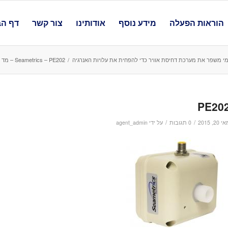
הוראות הפעלה
מידע נוסף
אודותינו
צור קשר
דף הב
מי משפר את מערכת דחיסת אוויר כדי להפחית את עלויות האנרגיה
/
Seametrics – PE202 – מד זרימה אלקטרומגנטי לזרימה חלשה לכימיקלים מתאים גם למשאבות מינון
PE20
/
/
 20, 2015
0 תגובות
על ידי
agent_admin