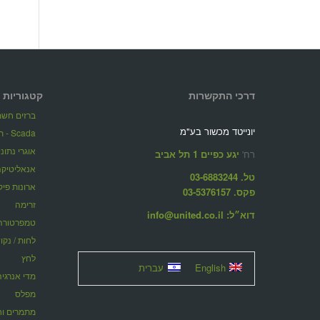
דרכי התקשרות
קטגוריות 
ברזים חשמל
יונייטד מכשור בע"מ
Scada - תוכנות ניהול מערכות מרחוק
אוגרי נתונ
רח'
יגע כפיים 1 תל אביב
אנאליטיקה
טל. 03-6883244
ארונות פיק
פקס. 03-5376157
זרימה
דוא״ל: info@united.co.il
טמפרטורה
לחות / נקו
לחץ
English
עברית
מדי אנרגיה
מפלס
מתמרים וחוצצ