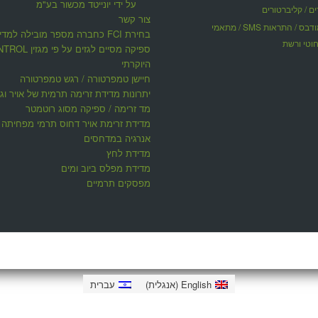
על ידי יונייטד מכשור בע"מ
ים / קליברטורים
צור קשר
תקשורת מודבס / התראות SMS / מתאמי
בחירת FCI כחברה מספר מובילה למדי
וטי ורשת
ספיקה מסיים לגזים על פי 
היוקרתי
חיישן טמפרטורה / רגש טמפרטורה
יתרונות מדידת זרימה תרמית של אויר וגז
מד זרימה / ספיקה מסוג רוטמטר
מדידת זרימת אויר דחוס תרמי מפחיתה ע
אנרגיה במדחסים
מדידת לחץ
מדידת מפלס ביוב ומים
מפסקים תרמיים
English
(
אנגלית
)
עברית