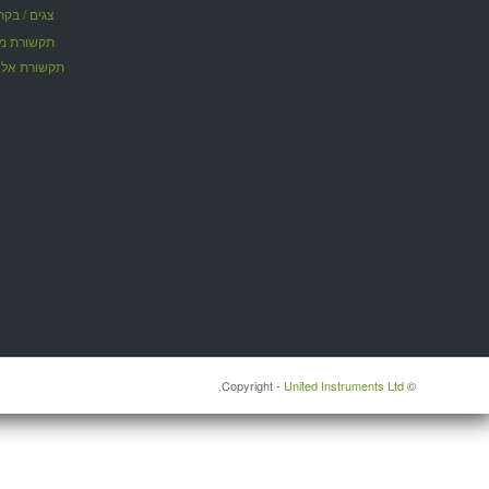
צגים / בקר
תקשורת אלח
United Instruments Ltd.
© ‫Copyright -