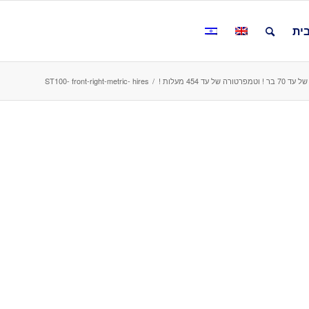
ית
ST100- front-right-metric- hires
/