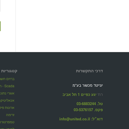
דרכי התקשרות
קטגוריות 
ברזים חשמל
יונייטד מכשור בע"מ
Scada - תוכנות ניהול מערכות מרחוק
אוגרי נתונ
רח'
יגע כפיים 1 תל אביב
אנאליטיקה
טל. 03-6883244
ארונות פיק
פקס. 03-5376157
זרימה
דוא״ל: info@united.co.il
טמפרטורה
לחות / נקו