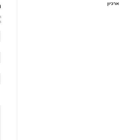
ארכיון
ה
ר
ת