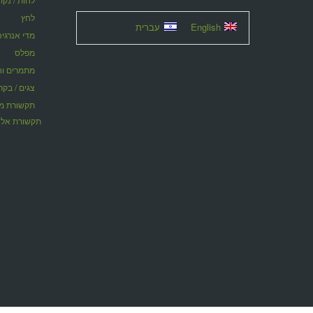
לחץ
English
עברית
מדי אנרגיה
מפלס
מתמרים וחוצצ
צגים / בקר
תקשורת אלח