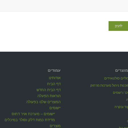
מוצרים
עמודים
אודותינו
יים סולנואידים
דף הבית
דף הבית החדש
ים / רשמים
הוראות הפעלה
המוצרים שלנו בפעולה
וד ובקרה
יישומים
יישומים – מערכת אויר דחוס
מדידת כמות דלק וסולר במיכלים
מוצרים
דת טל