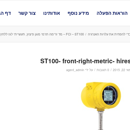
הוראות הפעלה
מידע נוסף
אודותינו
צור קשר
דף הב
די להפחית את עלויות האנרגיה
/
FCI – ST100 – מד זרימה תרמי מוגן פיצוץ, תעשייתי לגז ללחץ של עד 70 בר ! וטמפרטורה של עד 454 מעלות !
ST100- front-right-metric- hire
/
/
 22, 2015
0 תגובות
על ידי
agent_admin