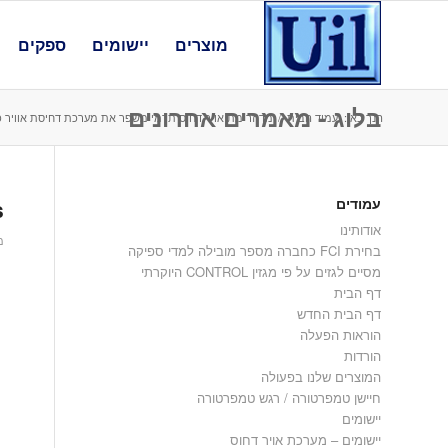
מוצרים
יישומים
ספקים
בלוג - מאמרים אחרונים
הנך כאן:
עמוד הבית
/
מד זרימת אויר דחוס תרמי משפר את מערכת דחיסת אוויר כ
עמודים
s
אודותינו
מאי
בחירת FCI כחברה מספר מובילה למדי ספיקה
מסיים לגזים על פי מגזין CONTROL היוקרתי
דף הבית
דף הבית החדש
הוראות הפעלה
הורדות
המוצרים שלנו בפעולה
חיישן טמפרטורה / רגש טמפרטורה
יישומים
יישומים – מערכת אויר דחוס