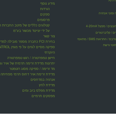
מידע נוסף
הורדות
 ומוני אנרגיה
ספקים
פרסומים
קטלוגים כלליים של מיטב החברות ה
ים / מפצל 4-20mA
על ידי יונייטד מכשור בע"מ
ים / קליברטורים
צור קשר
תקשורת מודבס / התראות SMS / מתאמי
בחירת FCI כחברה מספר מובילה למדי
וטי ורשת
ספיקה מסיים לגזים על פי 
היוקרתי
חיישן טמפרטורה / רגש טמפרטורה
יתרונות מדידת זרימה תרמית של אויר וגז
מד זרימה / ספיקה מסוג רוטמטר
מדידת זרימת אויר דחוס תרמי מפחיתה ע
אנרגיה במדחסים
מדידת לחץ
מדידת מפלס ביוב ומים
מפסקים תרמיים