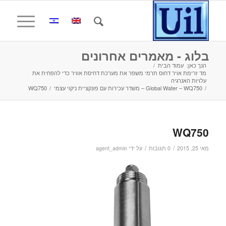
בלוג - מאמרים אחרונים
הנך כאן:
עמוד הבית
/
מד זרימת אויר דחוס תרמי משפר את מערכת דחיסת אוויר כדי להפחית את
עלויות האנרגיה
/
Global Water – WQ750 – משדר עכירות עם פונקציית ניקוי עצמי
/
WQ750
WQ750
/
/
מאי 25, 2015
0 תגובות
על ידי
agent_admin