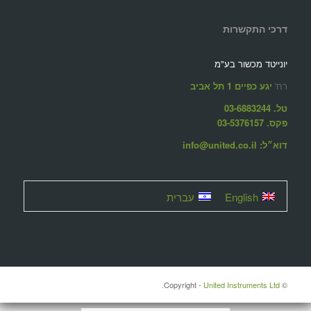
דרכי התקשרות
יונייטד מכשור בע"מ
רח'
יגע כפיים 1 תל אביב
טל. 03-6883244
פקס. 03-5376157
דוא״ל: info@united.co.il
English
עברית
United Instruments Ltd.
© ‫Copyright -