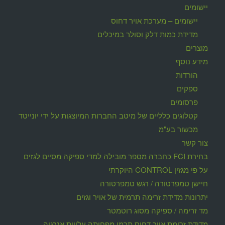
יישומים
יישומים – מערכת אויר דחוס
מדידת כמות דלק וסולר במיכלים
מוצרים
מידע נוסף
הורדות
ספקים
פרסומים
קטלוגים כלליים של מיטב החברות המיוצגות על ידי יונייטד
מכשור בע"מ
צור קשר
בחירת FCI כחברה מספר מובילה למדי ספיקה מסיים לגזים
על פי מגזין CONTROL היוקרתי
חיישן טמפרטורה / רגש טמפרטורה
יתרונות מדידת זרימה תרמית של אויר וגזים
מד זרימה / ספיקה מסוג רוטמטר
מדידת זרימת אויר דחוס תרמי מפחיתה עלויות אנרגיה