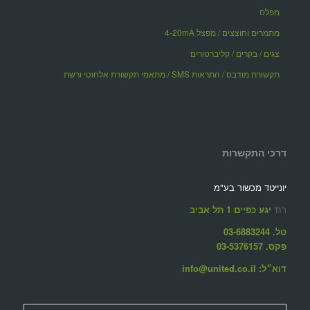
מפלס
מתמרים וחוצצים / מפצל 4-20mA
צגים / בקרים / קליברטורים
תקשורת מודבס / התראות SMS / מתאמי תקשורת אלחוטי ורשת
דרכי התקשרות
יונייטד מכשור בע"מ
רח'
יגע כפיים 1 תל אביב
טל. 03-6883244
פקס. 03-5376157
דוא״ל: info@united.co.il