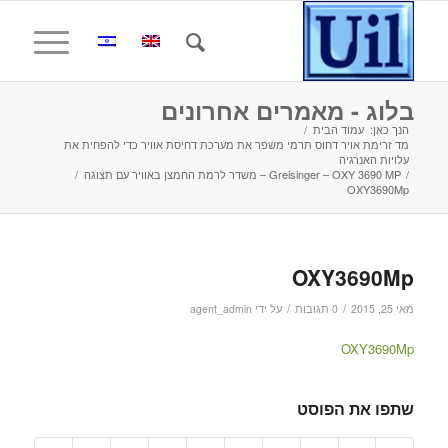
בלוג - מאמרים אחרונים
הנך כאן:
עמוד הבית
/
מד זרימת אויר דחוס תרמי משפר את מערכת דחיסת אוויר כדי להפחית את
עלויות האנרגיה
/
Greisinger – OXY 3690 MP – משדר לרמת החמצן באוויר עם תצוגה
/
OXY3690Mp
OXY3690Mp
/
/
מאי 25, 2015
0 תגובות
על ידי
agent_admin
OXY3690Mp
שתפו את הפוסט