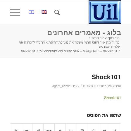
בלוג - מאמרים אחרונים
הנך כאן:
עמוד הבית
/
מד זרימת אויר דחוס תרמי משפר את מערכת דחיסת אוויר כדי להפחית את
עלויות האנרגיה
/
MadgeTech – Shock101 – אוגר נתונים לרעידות/ויברציות
/
Shock101
Shock101
/
/
אפריל 28, 2015
0 תגובות
על ידי
agent_admin
Shock101
שתפו את הפוסט