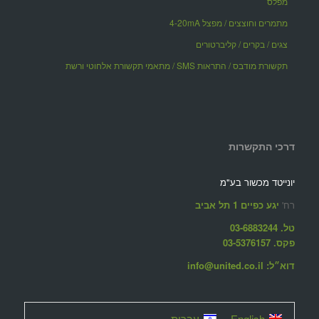
מפלס
מתמרים וחוצצים / מפצל 4-20mA
צגים / בקרים / קליברטורים
תקשורת מודבס / התראות SMS / מתאמי תקשורת אלחוטי ורשת
דרכי התקשרות
יונייטד מכשור בע"מ
רח'
יגע כפיים 1 תל אביב
טל. 03-6883244
פקס. 03-5376157
דוא״ל: info@united.co.il
English
עברית