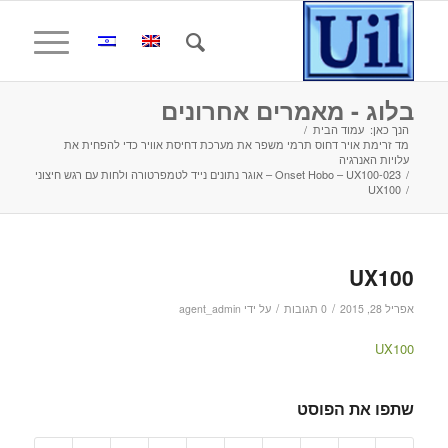
בלוג - מאמרים אחרונים
הנך כאן:
עמוד הבית
/
מד זרימת אויר דחוס תרמי משפר את מערכת דחיסת אוויר כדי להפחית את
עלויות האנרגיה
/
Onset Hobo – UX100-023 – אוגר נתונים נייד לטמפרטורה ולחות עם רגש חיצוני
UX100
/
UX100
/
/
אפריל 28, 2015
0 תגובות
על ידי
agent_admin
UX100
שתפו את הפוסט