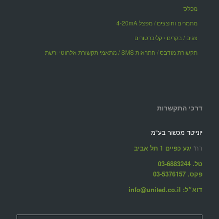
מפלס
מתמרים וחוצצים / מפצל 4-20mA
צגים / בקרים / קליברטורים
תקשורת מודבס / התראות SMS / מתאמי תקשורת אלחוטי ורשת
דרכי התקשרות
יונייטד מכשור בע"מ
רח'
יגע כפיים 1 תל אביב
טל. 03-6883244
פקס. 03-5376157
דוא״ל: info@united.co.il