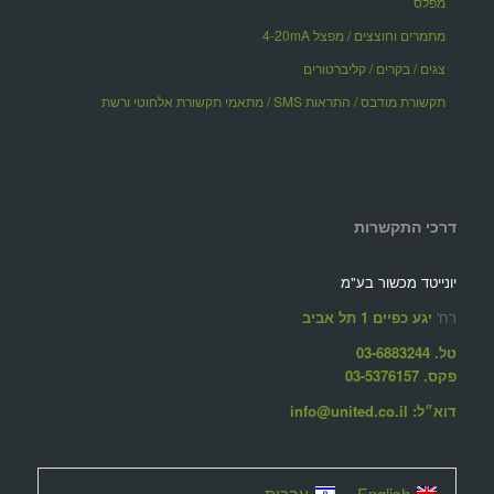
מפלס
מתמרים וחוצצים / מפצל 4-20mA
צגים / בקרים / קליברטורים
תקשורת מודבס / התראות SMS / מתאמי תקשורת אלחוטי ורשת
דרכי התקשרות
יונייטד מכשור בע"מ
רח'
יגע כפיים 1 תל אביב
טל. 03-6883244
פקס. 03-5376157
דוא״ל: info@united.co.il
English
עברית