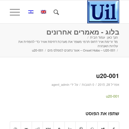
בלוג - מאמרים אחרונים
הנך כאן:
עמוד הבית
/
מד זרימת אויר דחוס תרמי משפר את מערכת דחיסת אוויר כדי להפחית את
עלויות האנרגיה
/
Onset Hobo – U20-001 – אוגר נתונים למפלס מים
/
u20-001
u20-001
/
/
אפריל 28, 2015
0 תגובות
על ידי
agent_admin
u20-001
שתפו את הפוסט