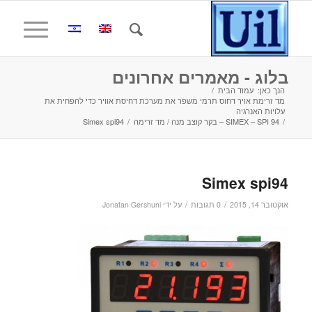
בלוג - מאמרים אחרונים
הנך כאן:
עמוד הבית
/
מד זרימת אויר דחוס תרמי משפר את מערכת דחיסת אוויר כדי להפחית את
עלויות האנרגיה
/
SIMEX – SPI 94 – בקר קוצב מנה / מד זרימה
/
Simex spi94
Simex spi94
/
/
אוקטובר 14, 2015
0 תגובות
על ידי
Jonatan Gershuni