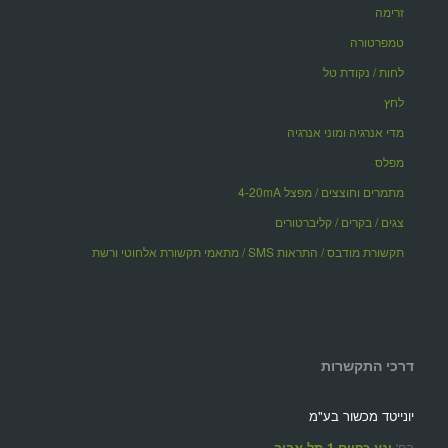
זרימה
טמפרטורה
לחות / נקודת טל
לחץ
מדי אנרגיה ומוני אנרגיה
מפלס
מתמרים וחוצצים / מפצל 4-20mA
צגים / בקרים / קליברטורים
תקשורת מודבס / התראות SMS / מתאמי תקשורת אלחוטי ורשת
דרכי התקשרות
יונייטד מכשור בע"מ
רח'
יגע כפיים 1 תל אביב