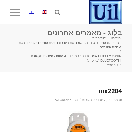
בלוג - מאמרים אחרונים
הנך כאן:
עמוד הבית
/
מד זרימת אויר דחוס תרמי משפר את מערכת דחיסת אוויר כדי להפחית את
עלויות האנרגיה
/
HOBO MX2204 אוגר נתונים לטמפרטורה אטום למים עם תקשורת
BLUETOOTH (בלוטות')
mx2204
/
mx2204
/
/
נובמבר 14, 2017
0 תגובות
על ידי
Avi Cohen