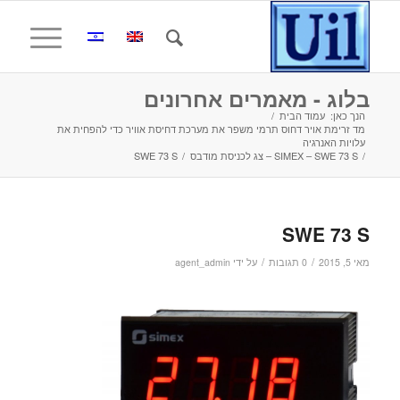
בלוג - מאמרים אחרונים
הנך כאן:
עמוד הבית
/
מד זרימת אויר דחוס תרמי משפר את מערכת דחיסת אוויר כדי להפחית את
עלויות האנרגיה
/
SIMEX – SWE 73 S – צג לכניסת מודבס
/
SWE 73 S
SWE 73 S
/
/
מאי 5, 2015
0 תגובות
על ידי
agent_admin