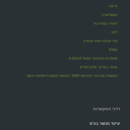
זרימה
טמפרטורה
לחות / נקודת טל
לחץ
מדי אנרגיה ומוני אנרגיה
מפלס
מתמרים וחוצצים / מפצל 4-20mA
צגים / בקרים / קליברטורים
תקשורת מודבס / התראות SMS / מתאמי תקשורת אלחוטי ורשת
דרכי התקשרות
יונייטד מכשור בע"מ