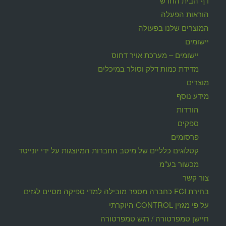
דף הבית החדש
הוראות הפעלה
המוצרים שלנו בפעולה
יישומים
יישומים – מערכת אויר דחוס
מדידת כמות דלק וסולר במיכלים
מוצרים
מידע נוסף
הורדות
ספקים
פרסומים
קטלוגים כלליים של מיטב החברות המיוצגות על ידי יונייטד
מכשור בע"מ
צור קשר
בחירת FCI כחברה מספר מובילה למדי ספיקה מסיים לגזים
על פי מגזין CONTROL היוקרתי
חיישן טמפרטורה / רגש טמפרטורה