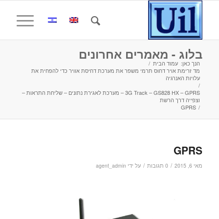
בלוג - מאמרים אחרונים
הנך כאן:
עמוד הבית
/
מד זרימת אויר דחוס תרמי משפר את מערכת דחיסת אוויר כדי להפחית את
עלויות האנרגיה
/
3G Track – GS828 HX – GPRS – מערכת לאגירת נתונים – שליחת התראות –
וצפייה דרך הרשת
GPRS
/
GPRS
/
/
מאי 6, 2015
0 תגובות
על ידי
agent_admin