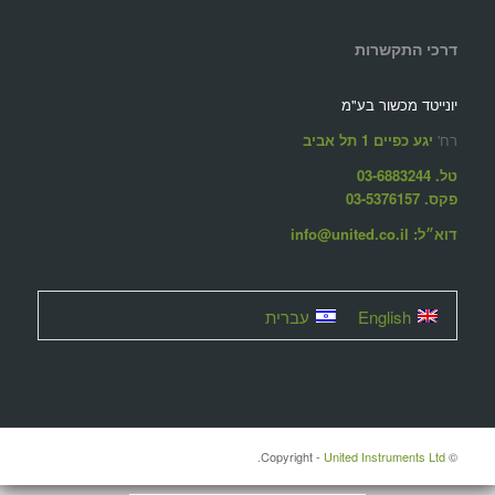
דרכי התקשרות
יונייטד מכשור בע"מ
רח'
יגע כפיים 1 תל אביב
טל. 03-6883244
פקס. 03-5376157
דוא״ל: info@united.co.il
English
עברית
United Instruments Ltd.
© ‫Copyright -