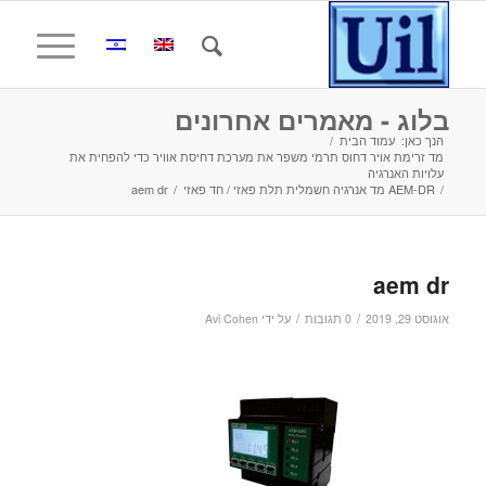
בלוג - מאמרים אחרונים
הנך כאן:
עמוד הבית
/
מד זרימת אויר דחוס תרמי משפר את מערכת דחיסת אוויר כדי להפחית את
עלויות האנרגיה
/
AEM-DR מד אנרגיה חשמלית תלת פאזי / חד פאזי
/
aem dr
aem dr
/
/
אוגוסט 29, 2019
0 תגובות
על ידי
Avi Cohen