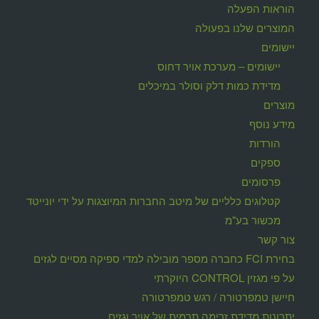
הוראות הפעלה
המוצרים שלנו בפעולה
יישומים
יישומים – מערכת אויר דחוס
מדידת כמות דלק וסולר במיכלים
מוצרים
מידע נוסף
הורדות
ספקים
פרסומים
קטלוגים כלליים של מיטב החברות המיוצגות על ידי יונייטד
מכשור בע"מ
צור קשר
בחירת FCI כחברה מספר מובילה למדי ספיקה מסיים לגזים
על פי מגזין CONTROL היוקרתי
חיישן טמפרטורה / רגש טמפרטורה
יתרונות מדידת זרימה תרמית של אויר וגזים