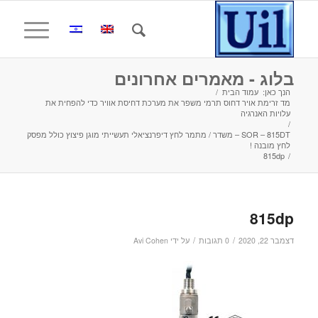
בלוג - מאמרים אחרונים
הנך כאן:
עמוד הבית
/
מד זרימת אויר דחוס תרמי משפר את מערכת דחיסת אוויר כדי להפחית את
עלויות האנרגיה
/
SOR – 815DT – משדר / מתמר לחץ דיפרנציאלי תעשייתי מוגן פיצוץ כולל מפסק
לחץ מובנה !
815dp
/
815dp
/
/
דצמבר 22, 2020
0 תגובות
על ידי
Avi Cohen