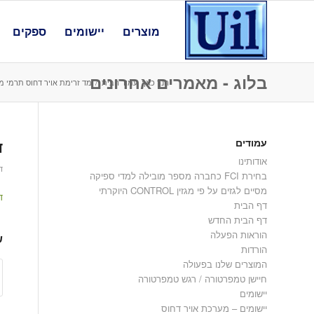
מוצרים
יישומים
ספקים
בלוג - מאמרים אחרונים
הנך כאן:
עמוד הבית
/
מד זרימת אויר דחוס תרמי מ
עמודים
ד
אודותינו
דצ
בחירת FCI כחברה מספר מובילה למדי ספיקה
מסיים לגזים על פי מגזין CONTROL היוקרתי
ד
דף הבית
דף הבית החדש
הוראות הפעלה
ש
הורדות
המוצרים שלנו בפעולה
חיישן טמפרטורה / רגש טמפרטורה
יישומים
יישומים – מערכת אויר דחוס