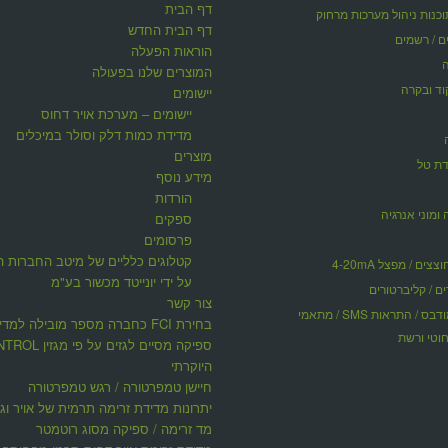
דף הבית
דף הבית החדש
ים / רשמים
הוראות הפעלה
המוצרים שלנו בפעולה
וד ובקרה
יישומים
יישומים – מערכת אויר דחוס
מדידת כמות דלק וסולר במיכלים
מוצרים
דת טל
מידע נוסף
הורדות
 ומוני אנרגיה
ספקים
פרסומים
קטלוגים כלליים של מיטב החברות ה
ים / מפצל 4-20mA
על ידי יונייטד מכשור בע"מ
ים / קליברטורים
צור קשר
תקשורת מודבס / התראות SMS / מתאמי
בחירת FCI כחברה מספר מובילה למדי
וטי ורשת
ספיקה מסיים לגזים על פי 
היוקרתי
חיישן טמפרטורה / רגש טמפרטורה
יתרונות מדידת זרימה תרמית של אויר וגז
מד זרימה / ספיקה מסוג רוטמטר