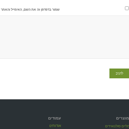
שמור בדפדפן זה את השם, האימייל והאתר 
מוצרים
עמודים
אודותינו
יים סולנואידים