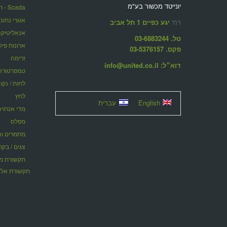
יונייטד מכשור בע"מ
Scada - תוכנות ניהול מערכות מרחוק
אוגרי נתונ
רח'
יגע כפיים 1 תל אביב
אנאליטיקה
טל. 03-6883244
ארונות פיק
פקס. 03-5376157
זרימה
דוא״ל: info@united.co.il
טמפרטורה
לחות / נקו
לחץ
English
עברית
מדי אנרגיה
מפלס
מתמרים וחוצצ
צגים / בקר
תקשורת אלח