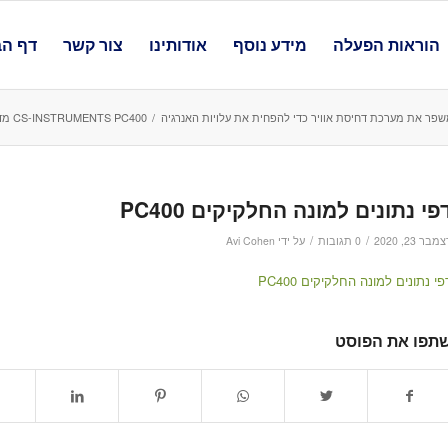
הוראות הפעלה
מידע נוסף
אודותינו
צור קשר
דף הב
שפר את מערכת דחיסת אוויר כדי להפחית את עלויות האנרגיה
/
CS-INSTRUMENTS PC400 מדידת חלקיקים במערכת אוויר דחוס ISO 8573
פי נתונים למונה החלקיקים PC400
/
/
מבר 23, 2020
0 תגובות
על ידי
Avi Cohen
פי נתונים למונה החלקיקים PC400
תפו את הפוסט