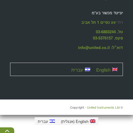
יונייטד מכשור בע"מ
רח'
יגע כפיים 1 תל אביב
טל. 03-6883244
פקס. 03-5376157
דוא״ל: info@united.co.il
English
עברית
United Instruments Ltd.
© ‫Copyright -
English
(
אנגלית
)
עברית