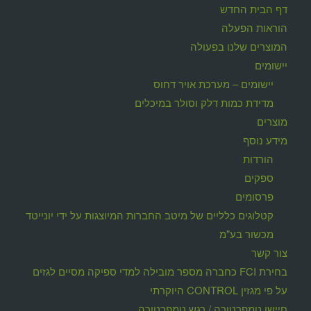
דף הבית החדש
הוראות הפעלה
המוצרים שלנו בפעולה
יישומים
יישומים – מערכת אויר דחוס
מדידת כמות דלק וסולר במיכלים
מוצרים
מידע נוסף
הורדות
ספקים
פרסומים
קטלוגים כלליים של מיטב החברות המיוצגות על ידי יונייטד
מכשור בע"מ
צור קשר
בחירת FCI כחברה מספר מובילה למדי ספיקה מסיים לגזים
על פי מגזין CONTROL היוקרתי
חיישן טמפרטורה / רגש טמפרטורה