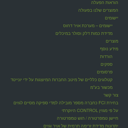
הוראות הפעלה
המוצרים שלנו בפעולה
יישומים
יישומים – מערכת אויר דחוס
מדידת כמות דלק וסולר במיכלים
מוצרים
מידע נוסף
הורדות
ספקים
פרסומים
קטלוגים כלליים של מיטב החברות המיוצגות על ידי יונייטד
מכשור בע"מ
צור קשר
בחירת FCI כחברה מספר מובילה למדי ספיקה מסיים לגזים
על פי מגזין CONTROL היוקרתי
חיישן טמפרטורה / רגש טמפרטורה
יתרונות מדידת זרימה תרמית של אויר וגזים