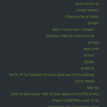
דף הבית החדש
הוראות הפעלה
המוצרים שלנו בפעולה
יישומים
יישומים – מערכת אויר דחוס
מדידת כמות דלק וסולר במיכלים
מוצרים
מידע נוסף
הורדות
ספקים
פרסומים
קטלוגים כלליים של מיטב החברות המיוצגות על ידי יונייטד
מכשור בע"מ
צור קשר
בחירת FCI כחברה מספר מובילה למדי ספיקה מסיים לגזים
על פי מגזין CONTROL היוקרתי
חיישן טמפרטורה / רגש טמפרטורה