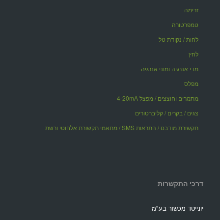
זרימה
טמפרטורה
לחות / נקודת טל
לחץ
מדי אנרגיה ומוני אנרגיה
מפלס
מתמרים וחוצצים / מפצל 4-20mA
צגים / בקרים / קליברטורים
תקשורת מודבס / התראות SMS / מתאמי תקשורת אלחוטי ורשת
דרכי התקשרות
יונייטד מכשור בע"מ