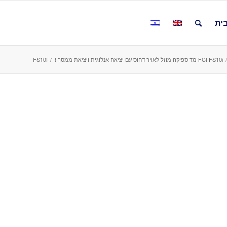
ית
/
FCI FS10i מד ספיקה מוזל לאויר דחוס עם יציאה אנלוגית ויציאת ממסר !
/
FS10I