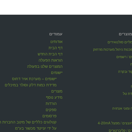
מוצרים
עמודים
אודותינו
יים סולנואידים
דף הבית
דף הבית החדש
ים / רשמים
הוראות הפעלה
המוצרים שלנו בפעולה
וד ובקרה
יישומים
יישומים – מערכת אויר דחוס
מדידת כמות דלק וסולר במיכלים
מוצרים
דת טל
מידע נוסף
הורדות
 ומוני אנרגיה
ספקים
פרסומים
קטלוגים כלליים של מיטב החברות ה
ים / מפצל 4-20mA
על ידי יונייטד מכשור בע"מ
ים / קליברטורים