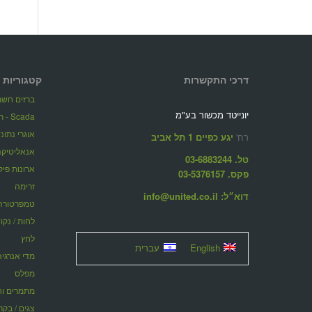
דרכי התקשרות
קטגוריות 
ברזים חשמל
יונייטד מכשור בע"מ
Scada - תוכנות ניהול מערכות מרחוק
אוגרי נתונ
רח'
יגע כפיים 1 תל אביב
אנאליטיקה
טל. 03-6883244
ארונות פיק
פקס. 03-5376157
זרימה
דוא״ל: info@united.co.il
טמפרטורה
לחות / נקו
לחץ
English
עברית
מדי אנרגיה
מפלס
מתמרים וחוצצ
צגים / בקר