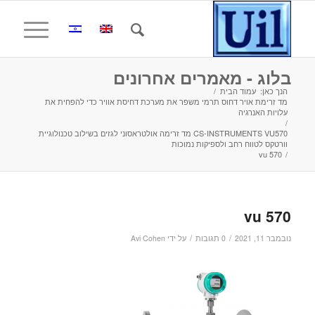
בלוג - מאמרים אחרונים
הנך כאן:
עמוד הבית
/
מד זרימת אויר דחוס תרמי משפר את מערכת דחיסת אוויר כדי להפחית את
עלויות האנרגיה
/
CS-INSTRUMENTS VU570 מד זרימה אולטראסוני לגזים בשילוב טכנולוגיית
וורטקס לטווח רחב ולספיקות נמוכות
vu 570
/
vu 570
/
/
נובמבר 11, 2021
0 תגובות
על ידי
Avi Cohen