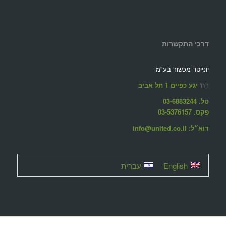
דרכי התקשרות
יונייטד מכשור בע"מ
רח'
יגע כפיים 1 תל אביב
טל. 03-6883244
פקס. 03-5376157
דוא״ל: info@united.co.il
English
עברית