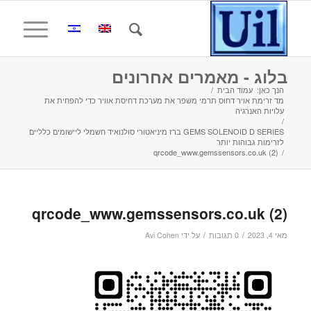
בלוג - מאמרים אחרונים
הנך כאן:
עמוד הבית
/
מד זרימת אויר דחוס תרמי משפר את מערכת דחיסת אוויר כדי להפחית את
עלויות האנרגיה
/
GEMS SOLENOID D SERIES ברז מיניאטורי סולנואיד חשמלי ליישומים כלליים
לזרימות גבוהות יותר
qrcode_www.gemssensors.co.uk (2)
/
qrcode_www.gemssensors.co.uk (2)
/
/
מאי 4, 2023
0 תגובות
על ידי
Avi Cohen