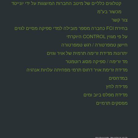
קטלוגים כלליים של מיטב החברות המיוצגות על ידי יונייטד
מכשור בע"מ
צור קשר
בחירת FCI כחברה מספר מובילה למדי ספיקה מסיים לגזים
על פי מגזין CONTROL היוקרתי
חיישן טמפרטורה / רגש טמפרטורה
יתרונות מדידת זרימה תרמית של אויר וגזים
מד זרימה / ספיקה מסוג רוטמטר
מדידת זרימת אויר דחוס תרמי מפחיתה עלויות אנרגיה
במדחסים
מדידת לחץ
מדידת מפלס ביוב ומים
מפסקים תרמיים
קטגוריות מוצרים