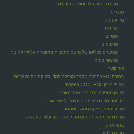
מדידת כמות דלק וסולר במיכלים
מוצרים
מידע נוסף
הורדות
ספקים
פרסומים
קטלוגים כלליים של מיטב החברות המיוצגות על ידי יונייטד
מכשור בע"מ
צור קשר
בחירת FCI כחברה מספר מובילה למדי ספיקה מסיים לגזים
על פי מגזין CONTROL היוקרתי
חיישן טמפרטורה / רגש טמפרטורה
יתרונות מדידת זרימה תרמית של אויר וגזים
מד זרימה / ספיקה מסוג רוטמטר
מדידת זרימת אויר דחוס תרמי מפחיתה עלויות אנרגיה
במדחסים
מדידת לחץ