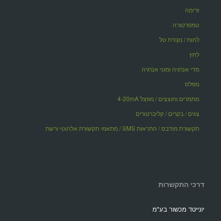
זרימה
טמפרטורה
לחות / נקודת טל
לחץ
מדי אנרגיה ומוני אנרגיה
מפלס
מתמרים וחוצצים / מפצל 4-20mA
צגים / בקרים / קליברטורים
תקשורת מודבס / התראות SMS / מתאמי תקשורת אלחוטי ורשת
דרכי התקשרות
יונייטד מכשור בע"מ